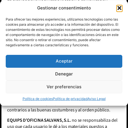
pública de los contenidos y cualquier otro acto que no haya
Gestionar consentimiento
sido expresamente autorizado por el titular de los derechos
de explotación quedan prohibidas.
Para ofrecer las mejores experiencias, utilizamos tecnologías como las
cookies para almacenar y/o acceder a la información del dispositivo. El
El establecimiento de un hiperenlace no implica en ningún
consentimiento de estas tecnologías nos permitirá procesar datos como
caso la existencia de relaciones entre
EQUIPS D’OFICINA
el comportamiento de navegación o las identificaciones únicas en este
sitio. No consentir o retirar el consentimiento, puede afectar
SALVANS, S.L.
y el propietario del sitio web en la que se
negativamente a ciertas características y funciones.
establezca, ni la aceptación y aprobación por parte
de
EQUIPS D’OFICINA SALVANS, S.L.
de sus contenidos o
servicios. Aquellas personas que se propongan establecer
Aceptar
un hiperenlace previamente deberán solicitar autorización
por escrito a
EQUIPS D’OFICINA SALVANS, S.L.
. En todo
Denegar
caso, el hiperenlace únicamente permitirá el acceso a la
homepage o página de inicio de nuestro sitio web.
Ver preferencias
Asimismo deberá abstenerse de realizar manifestaciones o
indicaciones falsas, inexactas o incorrectas sobre
EQUIPS
Política de cookies
Política de privacidad
Aviso Legal
D’OFICINA SALVANS, S.L.
, o incluir contenidos ilícitos,
contrarios a las buenas costumbres y al orden público.
EQUIPS D’OFICINA SALVANS, S.L.
no se responsabiliza del
uso que cada usuario le dé a los materiales puestos a