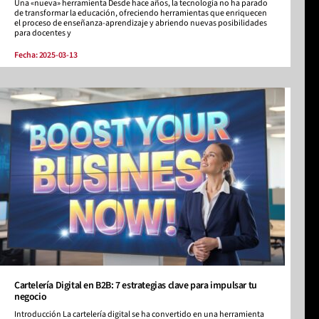
Una «nueva» herramienta Desde hace años, la tecnología no ha parado
de transformar la educación, ofreciendo herramientas que enriquecen
el proceso de enseñanza-aprendizaje y abriendo nuevas posibilidades
para docentes y
Fecha: 2025-03-13
Cartelería Digital en B2B: 7 estrategias clave para impulsar tu
negocio
Introducción La cartelería digital se ha convertido en una herramienta