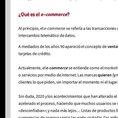
¿Qué es el
e-commerce
?
Al principio, el
e-commerce
se refería a las transacciones
intercambio telemático de datos.
A mediados de los años 90 apareció el concepto de
venta 
tarjetas de crédito.
Actualmente, el
e-commerce
se entiende como el
marketi
o servicios por medio de internet. Las marcas
quieren (y 
clientes lo que piden, sin importar el momento ni el luga
Sin duda, 2020 y los acontecimientos que han alterado el 
acelerado el proceso, haciendo que muchos usuarios se vi
«desconfiaban»; y nada más lejos… Listas de productos fa
sugerencias de compra según las webs visitadas (las míti