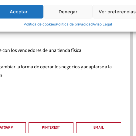
días de la semana
.
Aceptar
Denegar
Ver preferencias
l mundo
.
Política de cookies
Política de privacidad
Aviso Legal
s vendidos.
e con los vendedores de una tienda física.
ambiar la forma de operar los negocios y adaptarse a la
es.
ATSAPP
PINTEREST
EMAIL