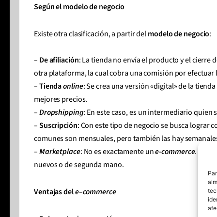
Según el modelo de negocio
Existe otra clasificación, a partir del
modelo de negocio
:
–
De afiliación
: La tienda no envía el producto y el cierre 
otra plataforma, la cual cobra una comisión por efectuar 
–
Tienda
online
: Se crea una versión «digital» de la tiend
mejores precios.
–
Dropshipping
: En este caso, es un intermediario quien
–
Suscripción
: Con este tipo de negocio se busca lograr c
comunes son mensuales, pero también las hay semanales,
–
Marketplace
: No es exactamente un
e-commerce
. Aquí
nuevos o de segunda mano.
Par
alm
Ventajas del
e
–
commerce
tec
ide
afe