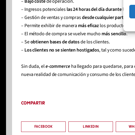
–
Bajo coste
de operación.
– Ingresos potenciales
las 24 horas del día durante los 7 
– Gestión de ventas y compras
desde cualquier parte de
– Permite exhibir de manera
más eficaz
los productos má
– El método de compra se vuelve mucho
más sencillo
.
– Se
obtienen bases de datos
de los clientes.
–
Los clientes no se sienten hostigados
, tal y como suced
Sin duda, el
e-commerce
ha llegado para quedarse, para c
nueva realidad de comunicación y consumo de los client
COMPARTIR
FACEBOOK
LINKEDIN
WH